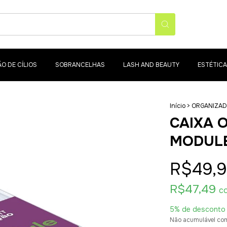
O DE CÍLIOS
SOBRANCELHAS
LASH AND BEAUTY
ESTÉTICA
Início
>
ORGANIZA
CAIXA 
MODULE
R$49,
R$47,49
c
5% de desconto
Não acumulável co