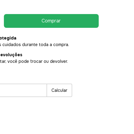
otegida
 cuidados durante toda a compra.
devoluções
ar, você pode trocar ou devolver.
P:
Alterar CEP
Calcular