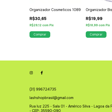
ZADORA C/
Organizador Cosmeticos 1089
Organizador Bi
MPA 1079
R$30,65
R$19,99
R$29,12
com
Pix
R$18,99
com
Pix
(31) 996724735
lashshopbrasil@gmail.com
Rua luz 225 - Sala 01 - Américo Silva - Lagoa da 
- CEP: 35590-090