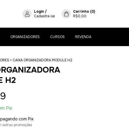
Login
/
Carrinho
(
0
)
Cadastre-se
R$0,00
ORGANIZADORES
CURSOS
REVENDA
DORES
>
CAIXA ORGANIZADORA MODULE H2
ORGANIZADORA
 H2
99
om
Pix
pagando com Pix
m outras promoções