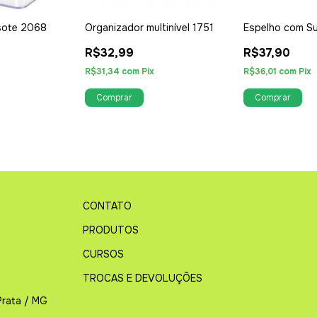
sote 2068
Organizador multinível 1751
Espelho com S
R$32,99
R$37,90
R$31,34
com
Pix
R$36,01
com
Pix
CONTATO
PRODUTOS
CURSOS
TROCAS E DEVOLUÇÕES
Prata / MG