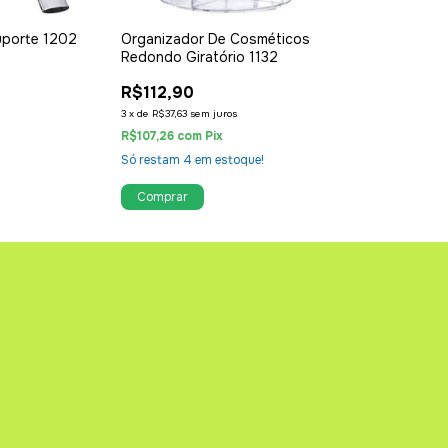
uporte 1202
Organizador De Cosméticos
Organizador R
Redondo Giratório 1132
Giratório 1131
R$112,90
R$25,89
3
x
de
R$37,63
sem juros
R$24,60
com
Pix
R$107,26
com
Pix
Só restam
5
em e
Só restam
4
em estoque!