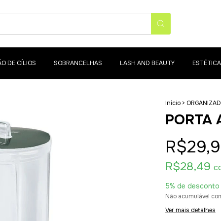
O DE CÍLIOS
SOBRANCELHAS
LASH AND BEAUTY
ESTÉTICA
Início
>
ORGANIZA
PORTA 
R$29,
R$28,49
c
5% de desconto
Não acumulável co
Ver mais detalhes