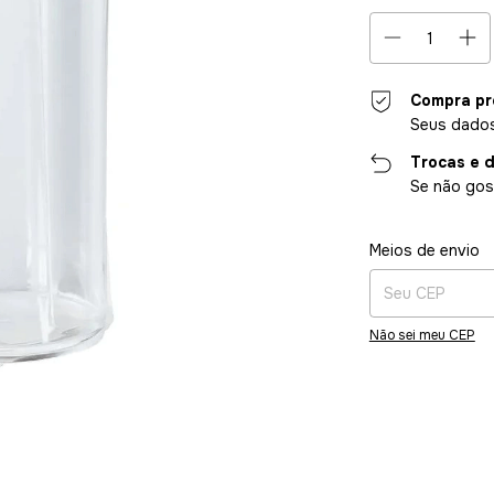
Compra pr
Seus dados
Trocas e 
Se não gost
Entregas para o CE
Meios de envio
Não sei meu CEP