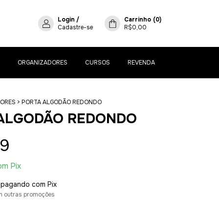
Login
/
Carrinho
(
0
)
Cadastre-se
R$0,00
ORGANIZADORES
CURSOS
REVENDA
DORES
>
PORTA ALGODÃO REDONDO
ALGODÃO REDONDO
99
om
Pix
pagando com Pix
m outras promoções