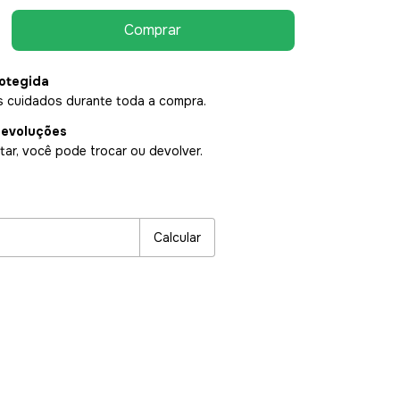
otegida
 cuidados durante toda a compra.
devoluções
ar, você pode trocar ou devolver.
P:
Alterar CEP
Calcular