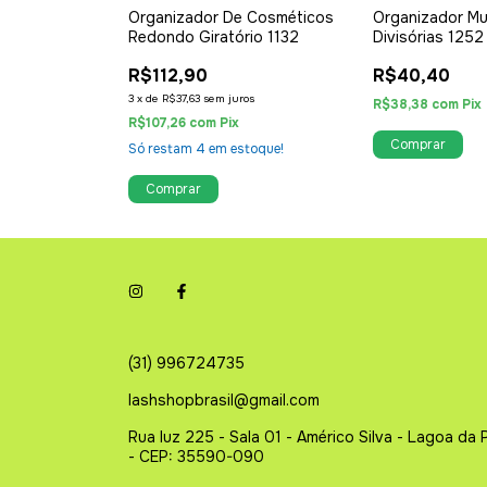
sote 2068
Organizador De Cosméticos
Organizador Mul
Redondo Giratório 1132
Divisórias 1252
R$112,90
R$40,40
3
x
de
R$37,63
sem juros
R$38,38
com
Pix
R$107,26
com
Pix
Só restam
4
em estoque!
(31) 996724735
lashshopbrasil@gmail.com
Rua luz 225 - Sala 01 - Américo Silva - Lagoa da 
- CEP: 35590-090