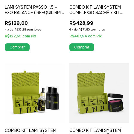
LAMI SYSTEM PASSO 1.5 –
COMBO KIT LAMI SYSTEM
EXO BALANCE ( REEQUILÍBRIO
COMPLEX3D SACHÊ + KIT
BIOFUNCIONAL )
COMPLEX3D
R$129,00
R$428,99
4
x
de
R$32,25
sem juros
6
x
de
R$71,50
sem juros
R$122,55
com
Pix
R$407,54
com
Pix
COMBO KIT LAMI SYSTEM
COMBO KIT LAMI SYSTEM