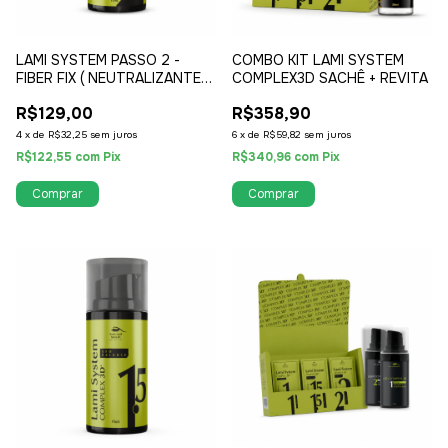
LAMI SYSTEM PASSO 2 -
COMBO KIT LAMI SYSTEM
FIBER FIX ( NEUTRALIZANTE
COMPLEX3D SACHÊ + REVITA
RECONSTRUTOR )
R$129,00
R$358,90
4
x
de
R$32,25
sem juros
6
x
de
R$59,82
sem juros
R$122,55
com
Pix
R$340,96
com
Pix