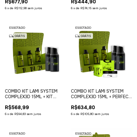
R$677,90
R$444,90
6
x
de
R$112,98
sem juros
6
x
de
R$74,15
sem juros
ESGOTADO
ESGOTADO
GRÁTIS
GRÁTIS
COMBO KIT LAMI SYSTEM
COMBO KIT LAMI SYSTEM
COMPLEX3D 15ML + KIT
COMPLEX3D 15ML + PERFECT
COMPLEX3D
GLUE BALM + KIT
R$568,99
R$634,80
COMPLEX3D
6
x
de
R$94,83
sem juros
6
x
de
R$105,80
sem juros
ESGOTADO
ESGOTADO