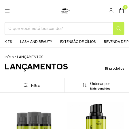
0
KITS
LASH AND BEAUTY
EXTENSÃO DE CÍLIOS
REVENDA DE 
Início
>
LANÇAMENTOS
LANÇAMENTOS
18 produtos
Ordenar por:
Filtrar
Mais vendidos