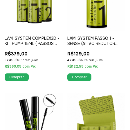
LAMI SYSTEM COMPLEX3D -
LAMI SYSTEM PASSO 1 -
KIT PUMP 15ML ( PASSOS
SENSE (ATIVO REDUTOR
SEPARADOS )
CISTEAMINA HCL 100% LIVRE
R$379,00
R$129,00
DE TIOGLICOLATO )
6
x
de
R$63,17
sem juros
4
x
de
R$32,25
sem juros
R$360,05
com
Pix
R$122,55
com
Pix