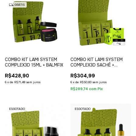
GRÁTIS
COMBO KIT LAMI SYSTEM
COMBO KIT LAMI SYSTEM
COMPLEX3D 15ML + BALMFIX
COMPLEX3D SACHÊ +
PERFECT GLUE BALM
R$428,90
R$304,99
6
x
de
R$71,48
sem juros
6
x
de
R$50,83
sem juros
R$289,74
com
Pix
ESGOTADO
ESGOTADO