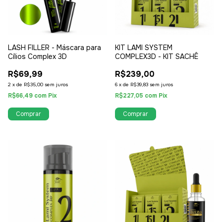
LASH FILLER - Máscara para
KIT LAMI SYSTEM
Cílios Complex 3D
COMPLEX3D - KIT SACHÊ
R$69,99
R$239,00
2
x
de
R$35,00
sem juros
6
x
de
R$39,83
sem juros
R$66,49
com
Pix
R$227,05
com
Pix