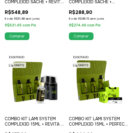
COMPLEX3D SACHÊ + REVITA
COMPLEX3D SACHÊ +
+ KIT COMPLEX3D
BALMFIX
R$548,89
R$288,90
6
x
de
R$91,48
sem juros
6
x
de
R$48,15
sem juros
R$521,45
com
Pix
R$274,46
com
Pix
ESGOTADO
ESGOTADO
GRÁTIS
GRÁTIS
COMBO KIT LAMI SYSTEM
COMBO KIT LAMI SYSTEM
COMPLEX3D 15ML + REVITA +
COMPLEX3D 15ML + PERFECT
KIT COMPLEX3D
GLUE BALM