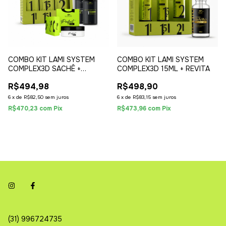
COMBO KIT LAMI SYSTEM
COMBO KIT LAMI SYSTEM
COMPLEX3D SACHÊ +
COMPLEX3D 15ML + REVITA
PERFECT GLUE BALM + KIT
R$494,98
R$498,90
COMPLEX3D
6
x
de
R$82,50
sem juros
6
x
de
R$83,15
sem juros
R$470,23
com
Pix
R$473,96
com
Pix
(31) 996724735