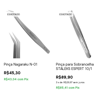
ESGOTADO
ESGOTADO
Pinça Nagaraku N-01
Pinça para Sobrancelha
STALEKS ESPERT 10/1
R$45,30
R$89,90
R$43,04
com
Pix
3
x
de
R$29,97
sem juros
R$85,41
com
Pix