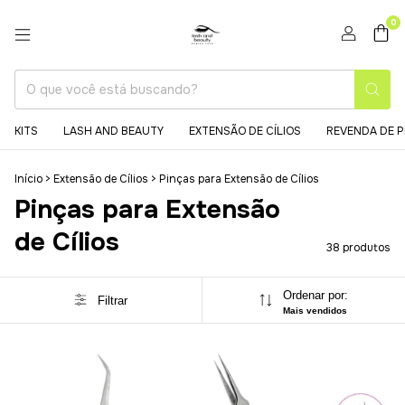
0
KITS
LASH AND BEAUTY
EXTENSÃO DE CÍLIOS
REVENDA DE 
Início
>
Extensão de Cílios
>
Pinças para Extensão de Cílios
Pinças para Extensão
de Cílios
38 produtos
Ordenar por:
Filtrar
Mais vendidos