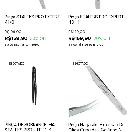
Pinça STALEKS PRO EXPERT
Pinça STALEKS PRO EXPERT
41/8
40-11
R$199,00
R$199,00
R$159,90
R$159,90
20
% OFF
20
% OFF
5
x
de
R$31,98
sem juros
5
x
de
R$31,98
sem juros
ESGOTADO
ESGOTADO
PINÇA DE SOBRANCELHA
Pinça Nagaraku Extensão De
STALEKS PRO - TE-11-4
Cílios Curvada - Golfinho N-