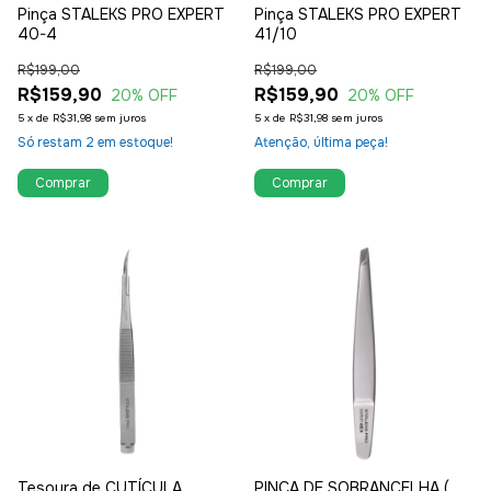
Pinça STALEKS PRO EXPERT
Pinça STALEKS PRO EXPERT
40-4
41/10
R$199,00
R$199,00
R$159,90
R$159,90
20
% OFF
20
% OFF
5
x
de
R$31,98
sem juros
5
x
de
R$31,98
sem juros
Só restam
2
em estoque!
Atenção, última peça!
Tesoura de CUTÍCULA
PINÇA DE SOBRANCELHA (