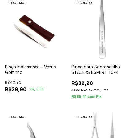
ESGOTADO
ESGOTADO
Pinça Isolamento - Vetus
Pinça para Sobrancelha
Golfinho
STALEKS ESPERT 10-4
R$40,90
R$89,90
R$39,90
2
% OFF
3
x
de
R$29,97
sem juros
R$85,41
com
Pix
ESGOTADO
ESGOTADO