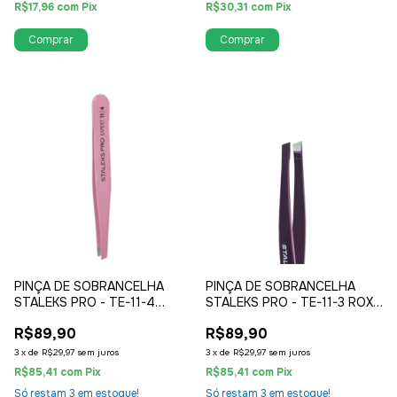
R$17,96
com
Pix
R$30,31
com
Pix
PINÇA DE SOBRANCELHA
PINÇA DE SOBRANCELHA
STALEKS PRO - TE-11-4
STALEKS PRO - TE-11-3 ROXA
ROSA - CHANFRADA
- CHANFRADA LARGA
R$89,90
R$89,90
3
x
de
R$29,97
sem juros
3
x
de
R$29,97
sem juros
R$85,41
com
Pix
R$85,41
com
Pix
Só restam
3
em estoque!
Só restam
3
em estoque!