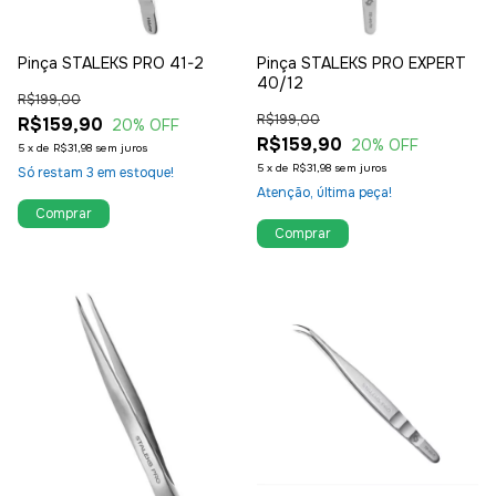
Pinça STALEKS PRO 41-2
Pinça STALEKS PRO EXPERT
40/12
R$199,00
R$199,00
R$159,90
20
% OFF
R$159,90
20
% OFF
5
x
de
R$31,98
sem juros
5
x
de
R$31,98
sem juros
Só restam
3
em estoque!
Atenção, última peça!