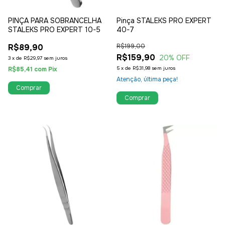
PINÇA PARA SOBRANCELHA
Pinça STALEKS PRO EXPERT
STALEKS PRO EXPERT 10-5
40-7
R$89,90
R$199,00
R$159,90
20
% OFF
3
x
de
R$29,97
sem juros
5
x
de
R$31,98
sem juros
R$85,41
com
Pix
Atenção, última peça!