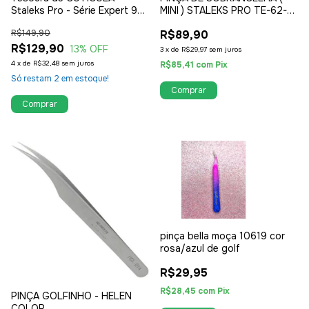
Staleks Pro - Série Expert 90
MINI ) STALEKS PRO TE-62-4
- SE-90-1
- CHANFRADA
R$149,90
R$89,90
R$129,90
13
% OFF
3
x
de
R$29,97
sem juros
4
x
de
R$32,48
sem juros
R$85,41
com
Pix
Só restam
2
em estoque!
pinça bella moça 10619 cor
rosa/azul de golf
R$29,95
R$28,45
com
Pix
PINÇA GOLFINHO - HELEN
COLOR