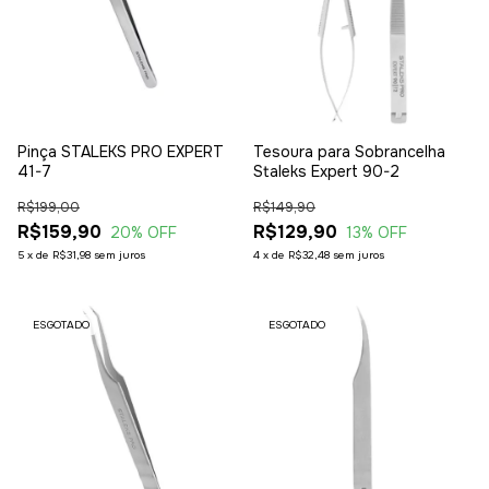
Pinça STALEKS PRO EXPERT
Tesoura para Sobrancelha
41-7
Staleks Expert 90-2
R$199,00
R$149,90
R$159,90
R$129,90
20
% OFF
13
% OFF
5
x
de
R$31,98
sem juros
4
x
de
R$32,48
sem juros
ESGOTADO
ESGOTADO