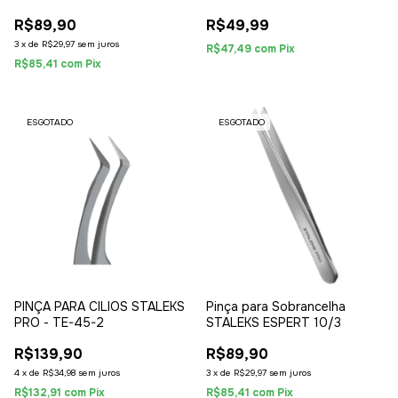
PRETA - CHANFRADA
02
R$89,90
R$49,99
3
x
de
R$29,97
sem juros
R$47,49
com
Pix
R$85,41
com
Pix
ESGOTADO
ESGOTADO
PINÇA PARA CILIOS STALEKS
Pinça para Sobrancelha
PRO - TE-45-2
STALEKS ESPERT 10/3
R$139,90
R$89,90
4
x
de
R$34,98
sem juros
3
x
de
R$29,97
sem juros
R$132,91
com
Pix
R$85,41
com
Pix