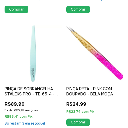
PINÇA DE SOBRANCELHA
PINÇA RETA - PINK COM
STALEKS PRO - TE-65-4 -
DOURADO - BELA MOÇA
CHANFRADA ESTREITA
R$89,90
R$24,99
3
x
de
R$29,97
sem juros
R$23,74
com
Pix
R$85,41
com
Pix
Só restam
3
em estoque!