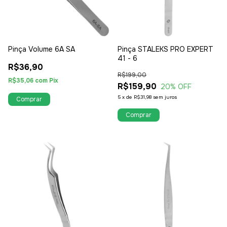
Pinça Volume 6A SA
Pinça STALEKS PRO EXPERT
41 - 6
R$36,90
R$199,00
R$35,06
com
Pix
R$159,90
20
% OFF
5
x
de
R$31,98
sem juros