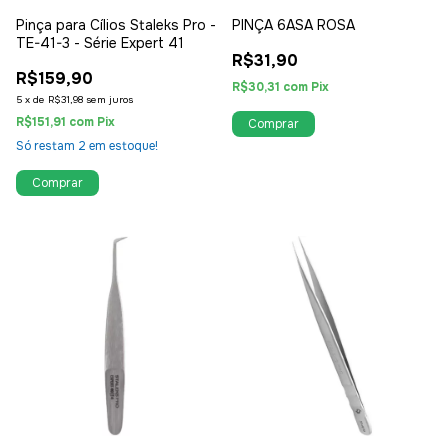
Pinça para Cílios Staleks Pro -
PINÇA 6ASA ROSA
TE-41-3 - Série Expert 41
R$31,90
R$159,90
R$30,31
com
Pix
5
x
de
R$31,98
sem juros
R$151,91
com
Pix
Só restam
2
em estoque!