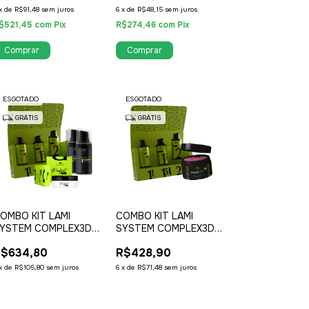
x
de
R$91,48
sem juros
6
x
de
R$48,15
sem juros
$521,45
com
Pix
R$274,46
com
Pix
ESGOTADO
ESGOTADO
GRÁTIS
GRÁTIS
OMBO KIT LAMI
COMBO KIT LAMI
YSTEM COMPLEX3D
SYSTEM COMPLEX3D
5ML + PERFECT GLUE
15ML + BALMFIX
$634,80
R$428,90
ALM + KIT COMPLEX3D
x
de
R$105,80
sem juros
6
x
de
R$71,48
sem juros