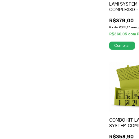
LAMI SYSTEM
COMPLEX3D -
15ML ( PASSO
R$379,00
SEPARADOS )
6
x
de
R$63,17
sem j
R$360,05
com
P
COMBO KIT L
SYSTEM COM
SACHÊ + REVI
R$358,90