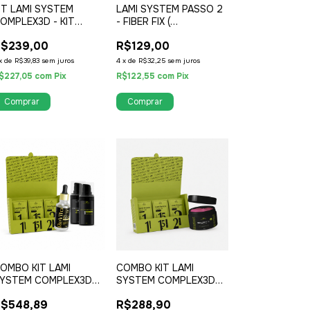
IT LAMI SYSTEM
LAMI SYSTEM PASSO 2
OMPLEX3D - KIT
- FIBER FIX (
ACHÊ
NEUTRALIZANTE
R$239,00
R$129,00
RECONSTRUTOR )
x
de
R$39,83
sem juros
4
x
de
R$32,25
sem juros
$227,05
com
Pix
R$122,55
com
Pix
OMBO KIT LAMI
COMBO KIT LAMI
YSTEM COMPLEX3D
SYSTEM COMPLEX3D
ACHÊ + REVITA + KIT
SACHÊ + BALMFIX
$548,89
R$288,90
OMPLEX3D