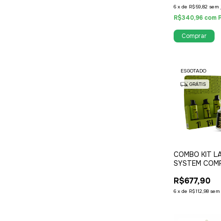
6
x
de
R$59,82
sem 
R$340,96
com
ESGOTADO
GRÁTIS
COMBO KIT L
SYSTEM COM
15ML + REVITA
R$677,90
COMPLEX3D
6
x
de
R$112,98
sem 