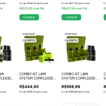
juros
4
x
de
R$32,25
sem juros
6
x
de
R$71,50
sem juros
6
Pix
R$122,55
com
Pix
R$407,54
com
Pix
R
ESGOTADO
ESGOTADO
GRÁTIS
GRÁTIS
AMI
COMBO KIT LAMI
COMBO KIT LAMI
C
PLEX3D
SYSTEM COMPLEX3D
SYSTEM COMPLEX3D
S
 + KIT
15ML + PERFECT GLUE
15ML + KIT COMPLEX3D
1
R$444,90
R$568,99
R
BALM
B
juros
6
x
de
R$74,15
sem juros
6
x
de
R$94,83
sem juros
6