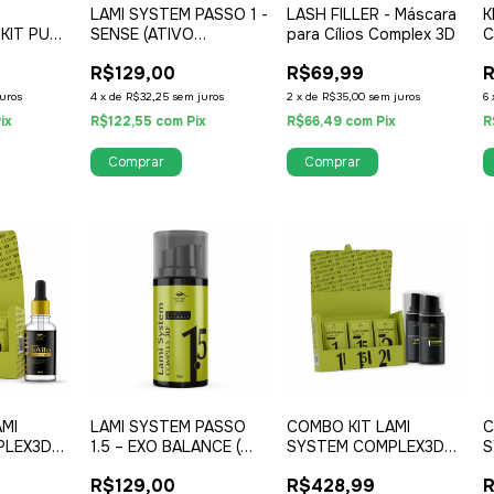
LAMI SYSTEM PASSO 1 -
LASH FILLER - Máscara
K
 KIT PUMP
SENSE (ATIVO
para Cílios Complex 3D
C
S
REDUTOR CISTEAMINA
S
R$129,00
R$69,99
HCL 100% LIVRE DE
TIOGLICOLATO )
uros
4
x
de
R$32,25
sem juros
2
x
de
R$35,00
sem juros
6
ix
R$122,55
com
Pix
R$66,49
com
Pix
R
AMI
LAMI SYSTEM PASSO
COMBO KIT LAMI
C
PLEX3D
1.5 – EXO BALANCE (
SYSTEM COMPLEX3D
S
TA
REEQUILÍBRIO
SACHÊ + KIT
S
R$129,00
R$428,99
R
BIOFUNCIONAL )
COMPLEX3D
C