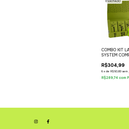
ESGOTADO
COMBO KIT L
SYSTEM COM
SACHÊ + PER
R$304,99
GLUE BALM
6
x
de
R$50,83
sem 
R$289,74
com
P