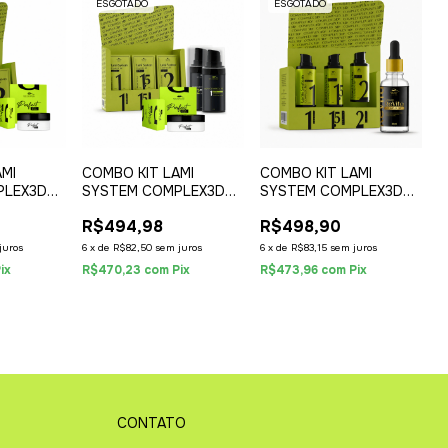
ESGOTADO
ESGOTADO
AMI
COMBO KIT LAMI
COMBO KIT LAMI
PLEX3D
SYSTEM COMPLEX3D
SYSTEM COMPLEX3D
FECT
SACHÊ + PERFECT
15ML + REVITA
R$494,98
R$498,90
GLUE BALM + KIT
COMPLEX3D
juros
6
x
de
R$82,50
sem juros
6
x
de
R$83,15
sem juros
ix
R$470,23
com
Pix
R$473,96
com
Pix
CONTATO