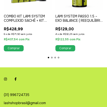
COMBO KIT LAMI SYSTEM
LAMI SYSTEM PASSO 1.5 –
COMPLEX3D SACHÊ + KIT
EXO BALANCE ( REEQUILÍBRIO
COMPLEX3D
BIOFUNCIONAL )
R$428,99
R$129,00
6
x
de
R$71,50
sem juros
4
x
de
R$32,25
sem juros
R$407,54
com
Pix
R$122,55
com
Pix
(31) 996724735
lashshopbrasil@gmail.com