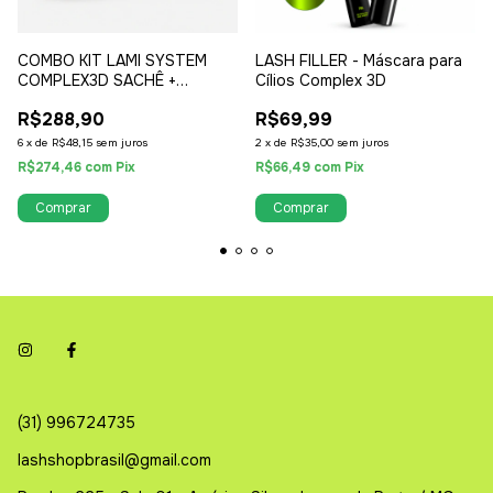
COMBO KIT LAMI SYSTEM
LASH FILLER - Máscara para
COMPLEX3D SACHÊ +
Cílios Complex 3D
BALMFIX
R$288,90
R$69,99
6
x
de
R$48,15
sem juros
2
x
de
R$35,00
sem juros
R$274,46
com
Pix
R$66,49
com
Pix
(31) 996724735
lashshopbrasil@gmail.com