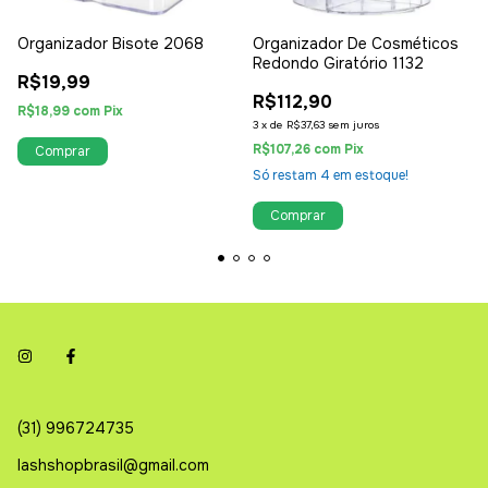
Organizador Bisote 2068
Organizador De Cosméticos
Redondo Giratório 1132
R$19,99
R$112,90
R$18,99
com
Pix
3
x
de
R$37,63
sem juros
R$107,26
com
Pix
Só restam
4
em estoque!
(31) 996724735
lashshopbrasil@gmail.com