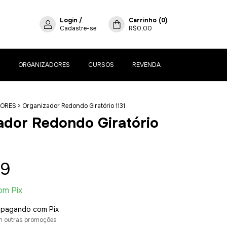
Login
/
Carrinho
(
0
)
Cadastre-se
R$0,00
ORGANIZADORES
CURSOS
REVENDA
DORES
>
Organizador Redondo Giratório 1131
ador Redondo Giratório
89
om
Pix
pagando com Pix
m outras promoções