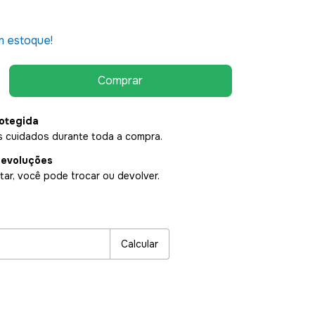
 estoque!
otegida
 cuidados durante toda a compra.
devoluções
ar, você pode trocar ou devolver.
P:
Alterar CEP
Calcular