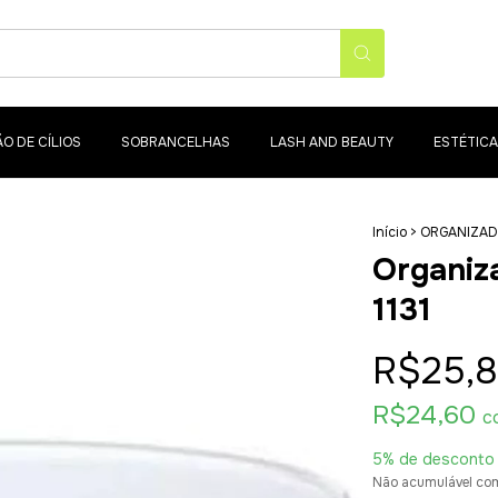
O DE CÍLIOS
SOBRANCELHAS
LASH AND BEAUTY
ESTÉTICA
Início
>
ORGANIZA
Organiz
1131
R$25,
R$24,60
c
5% de desconto
Não acumulável co