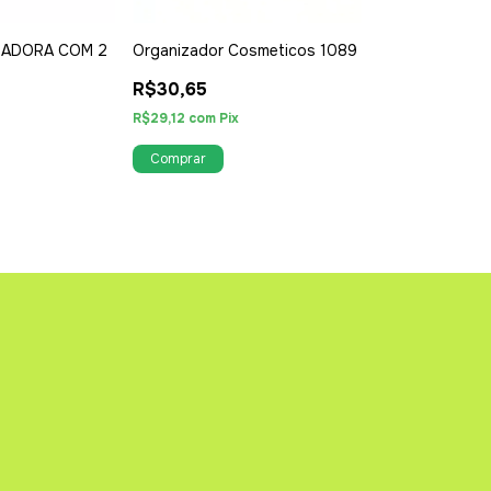
ZADORA COM 2
Organizador Cosmeticos 1089
Espelho com S
R$30,65
R$37,90
R$29,12
com
Pix
R$36,01
com
Pix