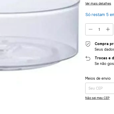
Ver mais detalhes
Só restam
5
em
Compra pr
Seus dados
Trocas e 
Se não gost
Entregas para o CE
Meios de envio
Não sei meu CEP