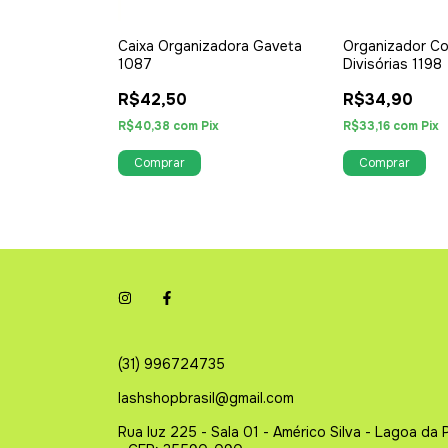
 Cosméticos
Caixa Organizadora Gaveta
Organizador Co
rio 1132
1087
Divisórias 1198
R$42,50
R$34,90
os
R$40,38
com
Pix
R$33,16
com
Pix
toque!
(31) 996724735
lashshopbrasil@gmail.com
Rua luz 225 - Sala 01 - Américo Silva - Lagoa da 