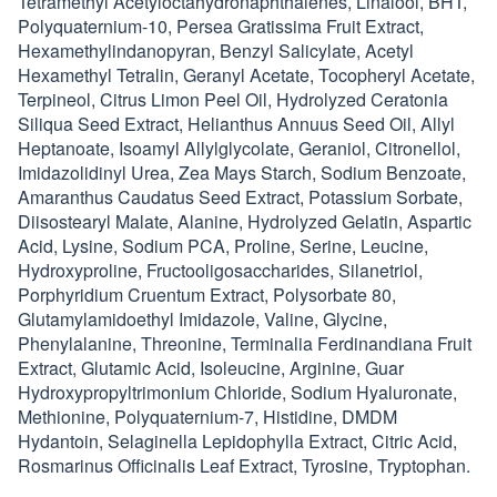
Tetramethyl Acetyloctahydronaphthalenes, Linalool, BHT,
Polyquaternium-10, Persea Gratissima Fruit Extract,
Hexamethylindanopyran, Benzyl Salicylate, Acetyl
Hexamethyl Tetralin, Geranyl Acetate, Tocopheryl Acetate,
Terpineol, Citrus Limon Peel Oil, Hydrolyzed Ceratonia
Siliqua Seed Extract, Helianthus Annuus Seed Oil, Allyl
Heptanoate, Isoamyl Allylglycolate, Geraniol, Citronellol,
Imidazolidinyl Urea, Zea Mays Starch, Sodium Benzoate,
Amaranthus Caudatus Seed Extract, Potassium Sorbate,
Diisostearyl Malate, Alanine, Hydrolyzed Gelatin, Aspartic
Acid, Lysine, Sodium PCA, Proline, Serine, Leucine,
Hydroxyproline, Fructooligosaccharides, Silanetriol,
Porphyridium Cruentum Extract, Polysorbate 80,
Glutamylamidoethyl Imidazole, Valine, Glycine,
Phenylalanine, Threonine, Terminalia Ferdinandiana Fruit
Extract, Glutamic Acid, Isoleucine, Arginine, Guar
Hydroxypropyltrimonium Chloride, Sodium Hyaluronate,
Methionine, Polyquaternium-7, Histidine, DMDM
Hydantoin, Selaginella Lepidophylla Extract, Citric Acid,
Rosmarinus Officinalis Leaf Extract, Tyrosine, Tryptophan.