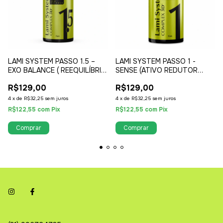
LAMI SYSTEM PASSO 1.5 –
LAMI SYSTEM PASSO 1 -
EXO BALANCE ( REEQUILÍBRIO
SENSE (ATIVO REDUTOR
BIOFUNCIONAL )
CISTEAMINA HCL 100% LIVRE
R$129,00
R$129,00
DE TIOGLICOLATO )
4
x
de
R$32,25
sem juros
4
x
de
R$32,25
sem juros
R$122,55
com
Pix
R$122,55
com
Pix