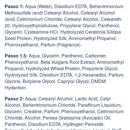
Passo 1:
Aqua (Water), Disodium EDTA, Behentrimonium
Methosulfate (and) Cetearyl Alcohol, Cetearyl Alcohol
(and) Cetrimonium Chloride, Cetearyl Alcohol, Ceteareth-
20, Hydroxyethylcellulose, Propylene Glycol, Panthenol,
Glycerin, Cysteamine HCl, Hydrolyzed Ceratonia Siliqua
Seed Protein, Hydrolyzed Silk, Aminomethyl Propanol,
Phenoxyethanol, Parfum (Fragrance).
Passo 1.5:
Aqua, Glycerin, Panthenol, Carbomer,
Phenoxyethanol, Beta Vulgaris Root Extract, Aminomethyl
Propanol, Hydrolyzed Wheat Protein, Propylene Glycol,
Hydrolyzed Silk, Disodium EDTA, 1,2-Hexanediol, Parfum,
Glycine, Butylene Glycol, Caprylyl Glycol, DMDM
Hydantoin.
Passo 2:
Aqua, Cetearyl Alcohol, Lactic Acid, Cetyl
Alcohol, Behentrimonium Chloride, Paraffinum Liquidum,
Glycerin, Creatine, Parfum, Phenoxyethanol, Cetrimonium
Chloride, Alcohol, Persea Gratissima (Avocado) Oil,
Panthenol, Disodium EDTA, Hydrogen Peroxide,