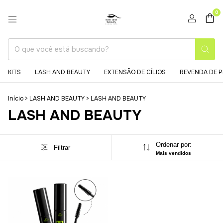
0
KITS
LASH AND BEAUTY
EXTENSÃO DE CÍLIOS
REVENDA DE 
Início
>
LASH AND BEAUTY
>
LASH AND BEAUTY
LASH AND BEAUTY
Ordenar por:
Filtrar
Mais vendidos