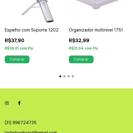
Espelho com Suporte 1202
Organizador multinível 1751
R$37,90
R$32,99
R$36,01
com
Pix
R$31,34
com
Pix
(31) 996724735
lashshopbrasil@gmail.com