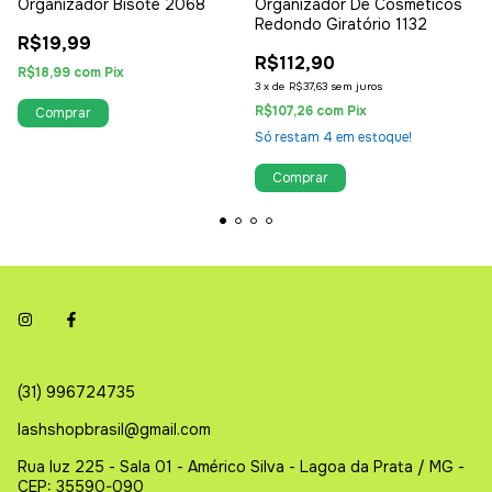
Organizador Bisote 2068
Organizador De Cosméticos
Redondo Giratório 1132
R$19,99
R$112,90
R$18,99
com
Pix
3
x
de
R$37,63
sem juros
R$107,26
com
Pix
Só restam
4
em estoque!
(31) 996724735
lashshopbrasil@gmail.com
Rua luz 225 - Sala 01 - Américo Silva - Lagoa da Prata / MG -
CEP: 35590-090