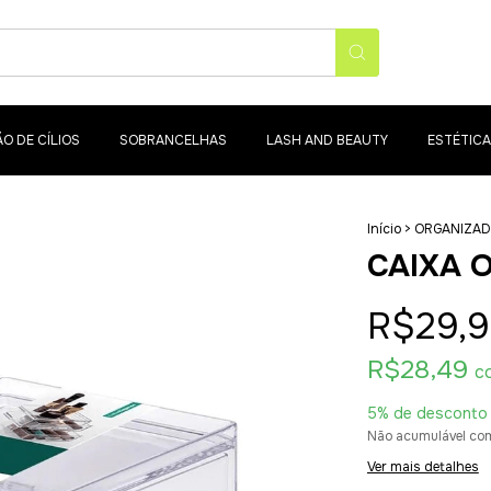
O DE CÍLIOS
SOBRANCELHAS
LASH AND BEAUTY
ESTÉTICA
Início
>
ORGANIZA
CAIXA 
R$29,
R$28,49
c
5% de desconto
Não acumulável co
Ver mais detalhes