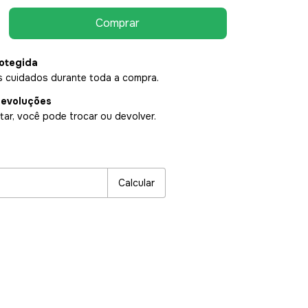
otegida
 cuidados durante toda a compra.
devoluções
ar, você pode trocar ou devolver.
P:
Alterar CEP
Calcular