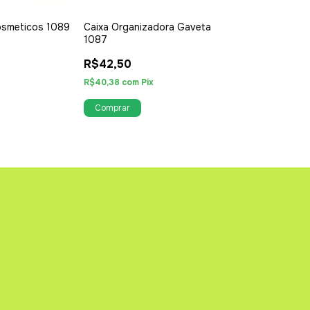
osmeticos 1089
Caixa Organizadora Gaveta
Espelho com S
1087
R$37,90
R$42,50
R$36,01
com
Pix
R$40,38
com
Pix