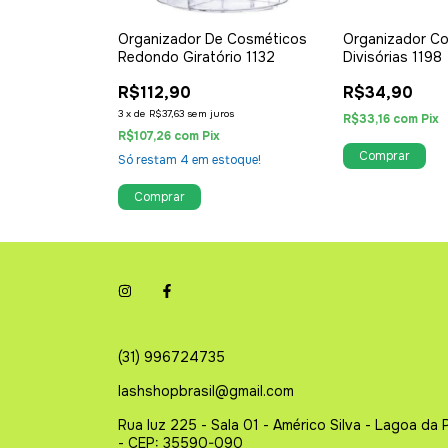
edondo
Organizador De Cosméticos
Organizador Co
Redondo Giratório 1132
Divisórias 1198
R$112,90
R$34,90
3
x
de
R$37,63
sem juros
R$33,16
com
Pix
R$107,26
com
Pix
toque!
Só restam
4
em estoque!
(31) 996724735
lashshopbrasil@gmail.com
Rua luz 225 - Sala 01 - Américo Silva - Lagoa da 
- CEP: 35590-090