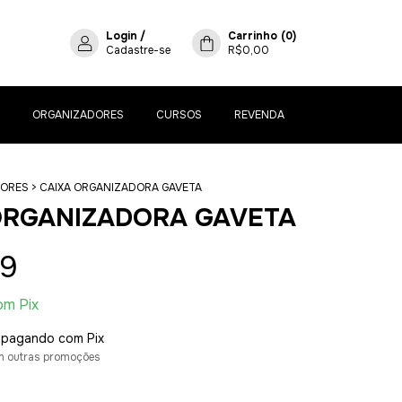
Login
/
Carrinho
(
0
)
Cadastre-se
R$0,00
ORGANIZADORES
CURSOS
REVENDA
DORES
>
CAIXA ORGANIZADORA GAVETA
ORGANIZADORA GAVETA
99
om
Pix
pagando com Pix
m outras promoções