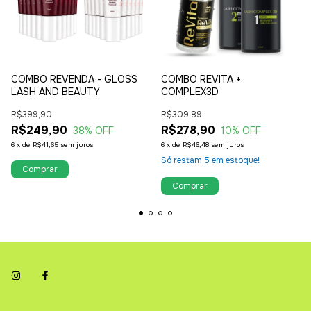
COMBO REVENDA - GLOSS
COMBO REVITA +
LASH AND BEAUTY
COMPLEX3D
R$399,90
R$309,89
R$249,90
R$278,90
38
% OFF
10
% OFF
6
x
de
R$41,65
sem juros
6
x
de
R$46,48
sem juros
Só restam
5
em estoque!
Comprar