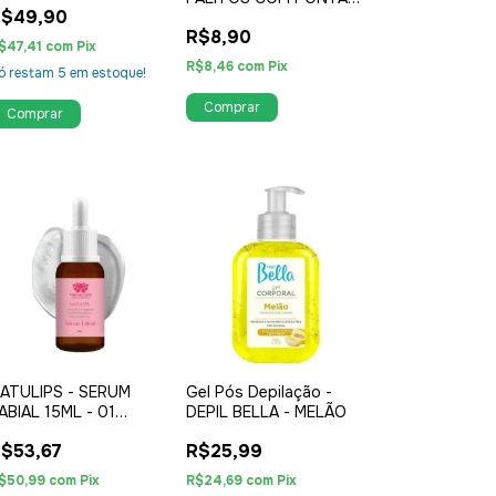
R$49,90
DE ALGODÃO
R$8,90
$47,41
com
Pix
R$8,46
com
Pix
ó restam
5
em estoque!
Comprar
ATULIPS - SERUM
Gel Pós Depilação -
ABIAL 15ML - 01
DEPIL BELLA - MELÃO
NIDADE
$53,67
R$25,99
$50,99
com
Pix
R$24,69
com
Pix