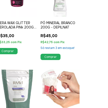
ERA WAX GLITTER
PÓ MINERAL BRANCO
EROLADA PINk 200G -
200G - DEPILNAT
EPILNAT
$35,00
R$45,00
$33,25
com
Pix
R$42,75
com
Pix
Só restam
3
em estoque!