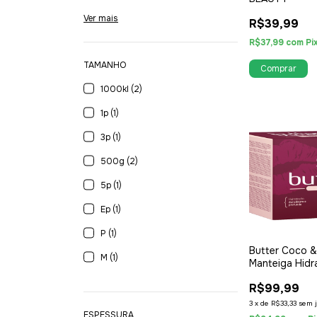
Ver mais
R$39,99
R$37,99
com
Pi
TAMANHO
Comprar
1000kl (2)
1p (1)
3p (1)
500g (2)
5p (1)
Ep (1)
P (1)
Butter Coco & 
M (1)
Manteiga Hidr
para lábios
R$99,99
3
x
de
R$33,33
sem 
ESPESSURA