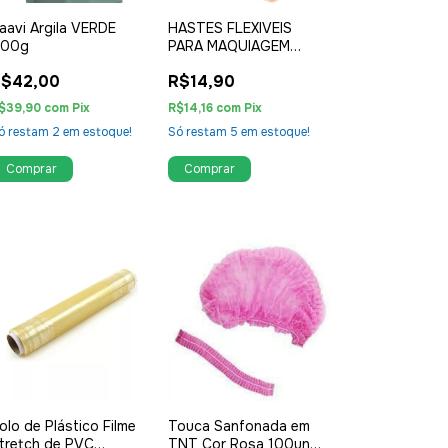
aavi Argila VERDE
HASTES FLEXIVEIS
00g
PARA MAQUIAGEM
POTE 80UNID
R$42,00
R$14,90
BELLACOTTON
$39,90
com
Pix
R$14,16
com
Pix
ó restam
2
em estoque!
Só restam
5
em estoque!
olo de Plástico Filme
Touca Sanfonada em
tretch de PVC
TNT Cor Rosa 100un