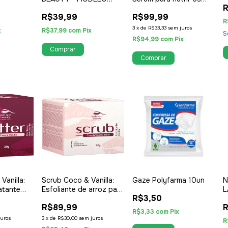
NOVO
lábios
R$39,99
R$99,99
R
3
x
de
R$33,33
sem juros
x
R$37,99
com
Pix
S
R$94,99
com
Pix
Comprar
Vanilla:
Scrub Coco & Vanilla:
Gaze Polyfarma 10un
N
atante
Esfoliante de arroz para
L
R$3,50
os lábios
U
R$89,99
R
R$3,33
com
Pix
juros
3
x
de
R$30,00
sem juros
R