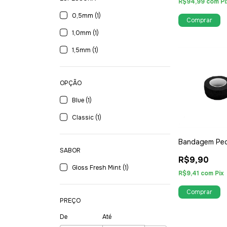
R$94,99
com
Pi
0,5mm (1)
1,0mm (1)
1,5mm (1)
OPÇÃO
Blue (1)
Classic (1)
Bandagem Pe
SABOR
R$9,90
Gloss Fresh Mint (1)
R$9,41
com
Pix
PREÇO
De
Até