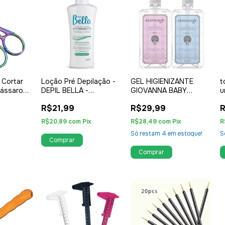
 Cortar
Loção Pré Depilação -
GEL HIGIENIZANTE
t
Pássaro
DEPIL BELLA -
GIOVANNA BABY
u
HORTELÃ 140ml
500ML
R$21,99
R$29,99
R
R$20,89
com
Pix
R$28,49
com
Pix
R
Só restam
4
em estoque!
S
Comprar