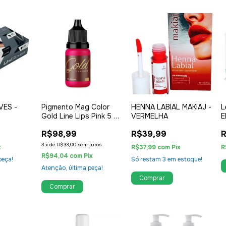
VES -
Pigmento Mag Color
HENNA LABIAL MAKIAJ -
L
Gold Line Lips Pink 5 ml
VERMELHA
E
- Mag Estética
B
R$98,99
R$39,99
R
3
x
de
R$33,00
sem juros
x
R$37,99
com
Pix
R
R$94,04
com
Pix
peça!
Só restam
3
em estoque!
Atenção, última peça!