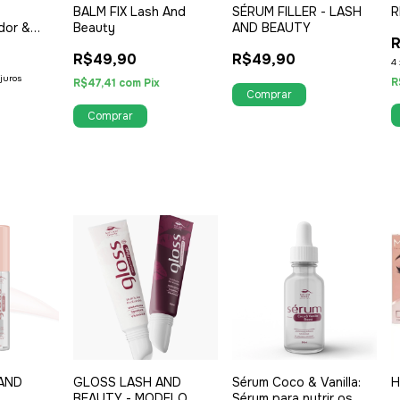
BALM FIX Lash And
SÉRUM FILLER - LASH
R
dor &
Beauty
AND BEAUTY
R
ofissional
R$49,90
R$49,90
4
juros
R
R$47,41
com
Pix
AND
GLOSS LASH AND
Sérum Coco & Vanilla:
H
BEAUTY - MODELO
Sérum para nutrir os