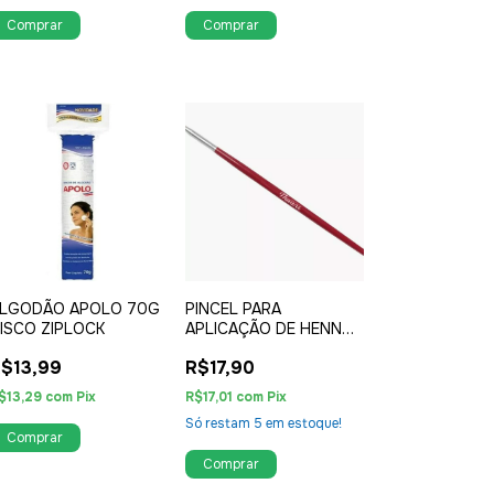
LGODÃO APOLO 70G
PINCEL PARA
ISCO ZIPLOCK
APLICAÇÃO DE HENNA
E TINTURA DE
$13,99
R$17,90
SOBRANCELHA REF
004 - THAUXI
$13,29
com
Pix
R$17,01
com
Pix
Só restam
5
em estoque!