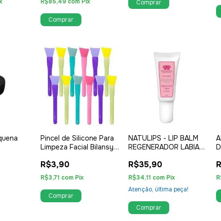
x
R$85,49
com
Pix
quena
Pincel de Silicone Para
NATULIPS - LIP BALM
A
Limpeza Facial Bilansy
REGENERADOR LABIAL
D
B033
15ML - 01 UNIDADE
R$3,90
R$35,90
R
R$3,71
com
Pix
R$34,11
com
Pix
R
Atenção, última peça!