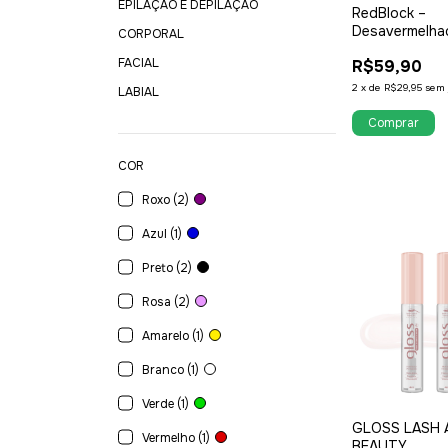
EPILAÇÃO E DEPILAÇÃO
RedBlock –
Desavermelha
CORPORAL
Finalizador Pr
FACIAL
R$59,90
2
x
de
R$29,95
sem 
LABIAL
COR
Roxo (2)
Azul (1)
Preto (2)
Rosa (2)
Amarelo (1)
Branco (1)
Verde (1)
GLOSS LASH 
Vermelho (1)
BEAUTY