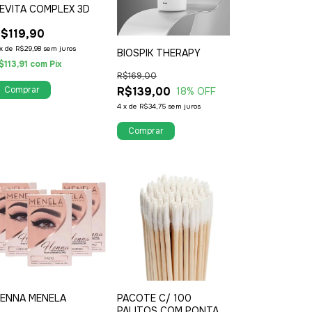
EVITA COMPLEX 3D
$119,90
x
de
R$29,98
sem juros
BIOSPIK THERAPY
$113,91
com
Pix
R$169,00
R$139,00
18
% OFF
4
x
de
R$34,75
sem juros
ENNA MENELA
PACOTE C/ 100
PALITOS COM PONTA