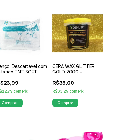
ençol Descartável com
CERA WAX GLITTER
lástico TNT SOFT
GOLD 200G -
ranco 10un ANADONA
DEPILNAT
$23,99
R$35,00
$22,79
com
Pix
R$33,25
com
Pix