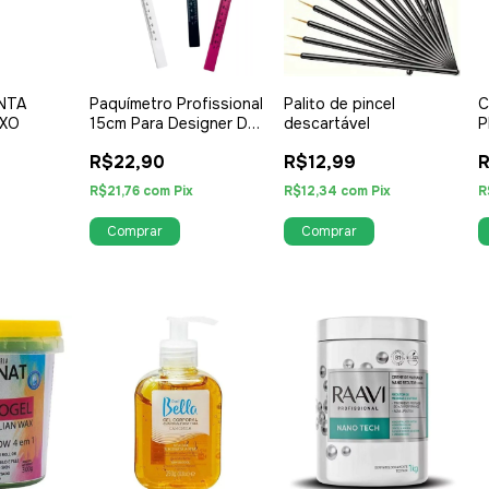
NTA
Paquímetro Profissional
Palito de pincel
C
UXO
15cm Para Designer De
descartável
P
Sobrancelha
D
R$22,90
R$12,99
R
R$21,76
com
Pix
R$12,34
com
Pix
R