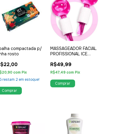
oalha compactada p/
MASSAGEADOR FACIAL
nha rosto
PROFISSIONAL ICE
GLOBES ANTI AGING -
$22,00
R$49,99
ROSA
$20,90
com
Pix
R$47,49
com
Pix
ó restam
2
em estoque!