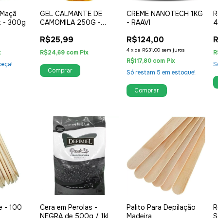
 Maçã
GEL CALMANTE DE
CREME NANOTECH 1KG
R
t - 300g
CAMOMILA 250G -
- RAAVI
4
DEPIL BELLA
R$25,99
R$124,00
4
x
de
R$31,00
sem juros
x
R$24,69
com
Pix
R
R$117,80
com
Pix
peça!
S
Só restam
5
em estoque!
e - 100
Cera em Perolas -
Palito Para Depilação
R
NEGRA de 500g / 1kl
Madeira
S