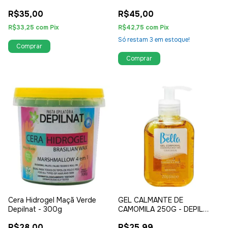
DEPILNAT
R$35,00
R$45,00
R$33,25
com
Pix
R$42,75
com
Pix
Só restam
3
em estoque!
Cera Hidrogel Maçã Verde
GEL CALMANTE DE
Depilnat - 300g
CAMOMILA 250G - DEPIL
BELLA
R$28,00
R$25,99