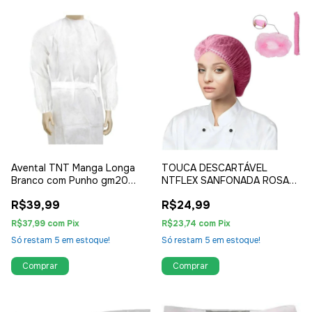
Avental TNT Manga Longa
TOUCA DESCARTÁVEL
Branco com Punho gm20
NTFLEX SANFONADA ROSA
10un MEDHOSP
TNT 50UN
R$39,99
R$24,99
R$37,99
com
Pix
R$23,74
com
Pix
Só restam
5
em estoque!
Só restam
5
em estoque!