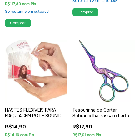
Só restam
2
em estoque!
R$117,80
com
Pix
Só restam
5
em estoque!
HASTES FLEXIVEIS PARA
Tesourinha de Cortar
MAQUIAGEM POTE 80UNID
Sobrancelha Pássaro Furta
BELLACOTTON
Cor
R$14,90
R$17,90
R$14,16
com
Pix
R$17,01
com
Pix