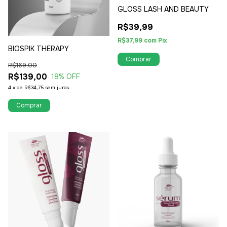
GLOSS LASH AND BEAUTY
R$39,99
R$37,99
com
Pix
BIOSPIK THERAPY
Comprar
R$169,00
R$139,00
18
% OFF
4
x
de
R$34,75
sem juros