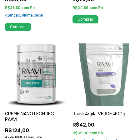
R$26,60
com
Pix
R$24,69
com
Pix
Atenção, última peça!
CREME NANOTECH 1KG -
Raavi Argila VERDE 400g
RAAVI
R$42,00
R$124,00
R$39,90
com
Pix
4
x
de
R$31,00
sem juros