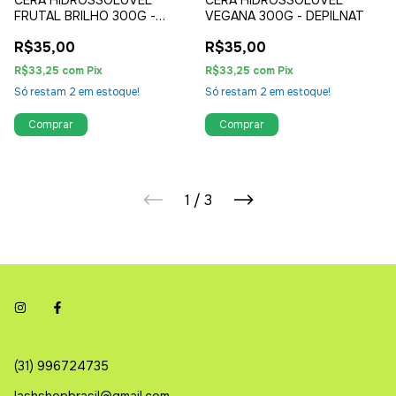
FRUTAL BRILHO 300G -
VEGANA 300G - DEPILNAT
TUTTI FRUTTI - DEPILNAT
R$35,00
R$35,00
R$33,25
com
Pix
R$33,25
com
Pix
Só restam
2
em estoque!
Só restam
2
em estoque!
1
/
3
(31) 996724735
lashshopbrasil@gmail.com