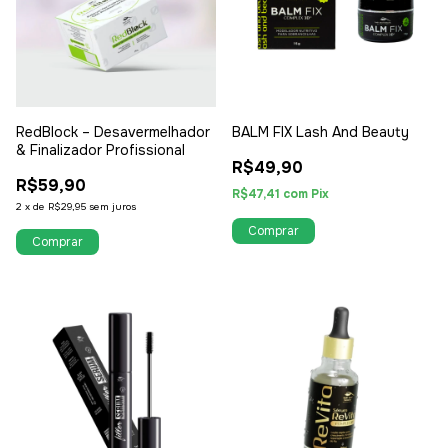
RedBlock – Desavermelhador
BALM FIX Lash And Beauty
& Finalizador Profissional
R$49,90
R$59,90
R$47,41
com
Pix
2
x
de
R$29,95
sem juros