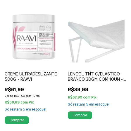
CREME ULTRADESLIZANTE
LENÇOL TNT C/ELASTICO
500G - RAAVI
BRANCO 30GM COM 10UN -
MEDSHOP
R$61,99
R$39,99
2
x
de
R$31,00
sem juros
R$37,99
com
Pix
R$58,89
com
Pix
Só restam
5
em estoque!
Só restam
5
em estoque!