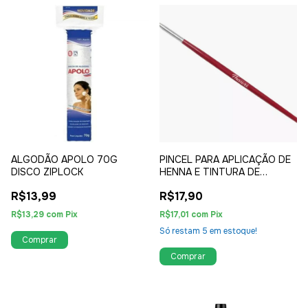
ALGODÃO APOLO 70G
PINCEL PARA APLICAÇÃO DE
DISCO ZIPLOCK
HENNA E TINTURA DE
SOBRANCELHA REF 004 -
R$13,99
R$17,90
THAUXI
R$13,29
com
Pix
R$17,01
com
Pix
Só restam
5
em estoque!