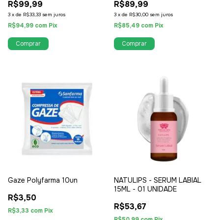
R$99,99
R$89,99
3
x
de
R$33,33
sem juros
3
x
de
R$30,00
sem juros
R$94,99
com
Pix
R$85,49
com
Pix
Gaze Polyfarma 10un
NATULIPS - SERUM LABIAL
15ML - 01 UNIDADE
R$3,50
R$53,67
R$3,33
com
Pix
R$50,99
com
Pix