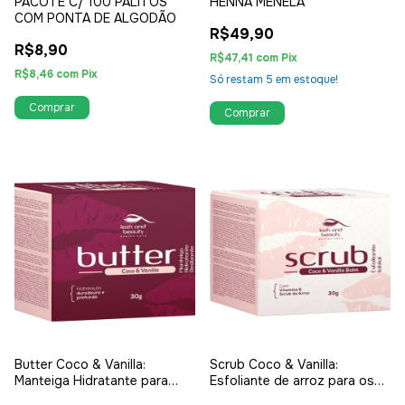
PACOTE C/ 100 PALITOS
HENNA MENELA
COM PONTA DE ALGODÃO
R$49,90
R$8,90
R$47,41
com
Pix
R$8,46
com
Pix
Só restam
5
em estoque!
Comprar
Butter Coco & Vanilla:
Scrub Coco & Vanilla:
Manteiga Hidratante para
Esfoliante de arroz para os
lábios
lábios