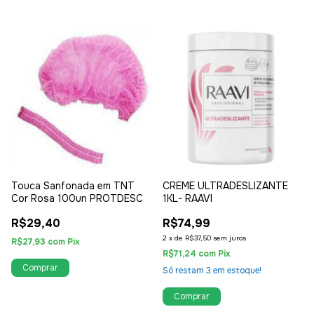
Touca Sanfonada em TNT
CREME ULTRADESLIZANTE
Cor Rosa 100un PROTDESC
1KL- RAAVI
R$29,40
R$74,99
2
x
de
R$37,50
sem juros
R$27,93
com
Pix
R$71,24
com
Pix
Só restam
3
em estoque!